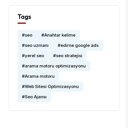
Tags
#seo
#Anahtar kelime
#seo uzmanı
#edirne google ads
#yerel seo
#seo stratejisi
#arama motoru optimizasyonu
#Arama motoru
#Web Sitesi Optimizasyonu
#Seo Ajansı