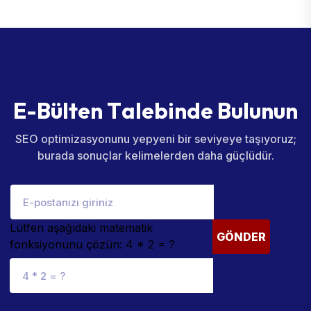
E
-
B
ü
l
t
e
n
T
a
l
e
b
i
n
d
e
B
u
l
u
n
u
n
SEO optimizasyonunu yepyeni bir seviyeye taşıyoruz;
burada sonuçlar kelimelerden daha güçlüdür.
Lütfen aşağıdaki matematik
GÖNDER
fonksiyonunu çözün: 4 * 2 = ?