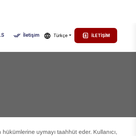
TRY
Giriş
.S
İletişim
Türkçe
İLETIŞIM
üm hükümlerine uymayı taahhüt eder. Kullanıcı,
ndadır. Kullanıcının bu hüküm ve koşulları