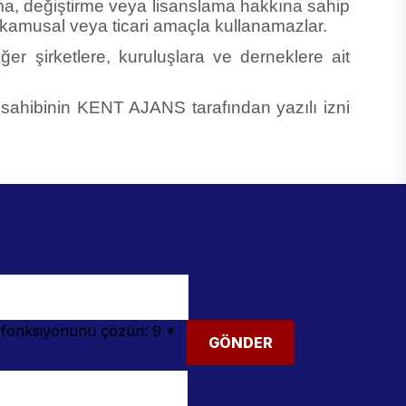
 kamusal veya ticari amaçla kullanamazlar.
er şirketlere, kuruluşlara ve derneklere ait
ı, sahibinin KENT AJANS tarafından yazılı izni
k fonksiyonunu çözün: 9 *
GÖNDER