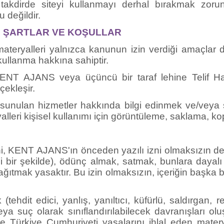
 değildir.
ENEL ŞARTLAR VE KOŞULLAR
e materyalleri yalnızca kanunun izin verdiği amaçlar d
kullanma hakkına sahiptir.
- KENT AJANS veya üçüncü bir taraf lehine Telif Hak
rçekleşir.
n sunulan hizmetler hakkında bilgi edinmek ve/veya si
yalleri kişisel kullanımı için görüntüleme, saklama, 
esini, KENT AJANS'ın önceden yazılı izni olmaksızın
 bir şekilde), ödünç almak, satmak, bunlara dayalı t
ıtmak yasaktır. Bu izin olmaksızın, içeriğin başka b
tehdit edici, yanlış, yanıltıcı, küfürlü, saldırgan, rek
veya suç olarak sınıflandırılabilecek davranışları o
e Türkiye Cumhuriyeti yasalarını ihlal eden mater