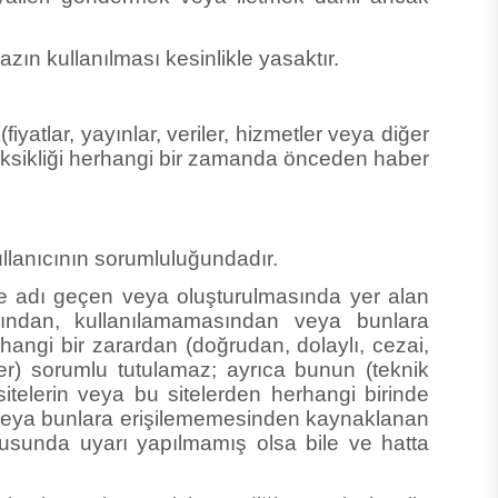
zın kullanılması kesinlikle yasaktır.
yatlar, yayınlar, veriler, hizmetler veya diğer
e eksikliği herhangi bir zamanda önceden haber
ullanıcının sorumluluğundadır.
tede adı geçen veya oluşturulmasında yer alan
ımından, kullanılamamasından veya bunlara
angi bir zarardan (doğrudan, dolaylı, cezai,
ğer) sorumlu tutulamaz; ayrıca bunun (teknik
itelerin veya bu sitelerden herhangi birinde
n veya bunlara erişilememesinden kaynaklanan
nusunda uyarı yapılmamış olsa bile ve hatta
eti yasalarının izin verdiği azami ölçü ile