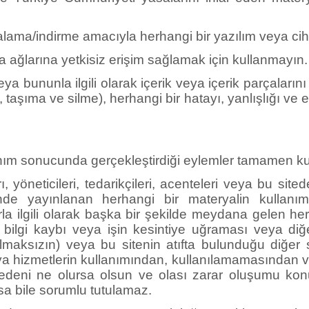
yalama/indirme amacıyla herhangi bir yazılım veya ciha
eya ağlarına yetkisiz erişim sağlamak için kullanmayın.
ununla ilgili olarak içerik veya içerik parçalarını (fi
e, taşıma ve silme), herhangi bir hatayı, yanlışlığı v
llanım sonucunda gerçekleştirdiği eylemler tamamen k
 yöneticileri, tedarikçileri, acenteleri veya bu si
inde yayınlanan herhangi bir materyalin kullan
 ilgili olarak başka bir şekilde meydana gelen herh
ı, bilgi kaybı veya işin kesintiye uğraması veya di
ılmaksızın) veya bu sitenin atıfta bulunduğu diğer s
r veya hizmetlerin kullanımından, kullanılamamasında
, nedeni ne olursa olsun ve olası zarar oluşumu ko
olsa bile sorumlu tutulamaz.
llerde KENT AJANS'In sorumluluğu, Türkiye Cumhuriy