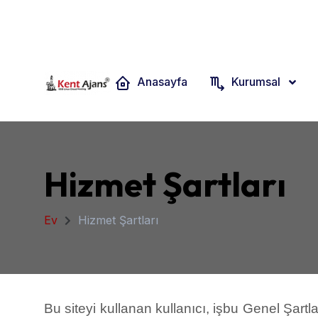
+90 532 334 9777
İsmet Kaptan Mah. 1373 Sk. No:8 D:10
Anasayfa
Kurumsal
Hizmet Şartları
Ev
Hizmet Şartları
Bu siteyi kullanan kullanıcı, işbu Genel Şart
genel kullanım koşullarını kabul etmediği