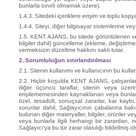
bunlarla sınırlı olmamak üzere).
1.4.3. Sitedeki içeriklere erişim ve toplu kop
1.4.4. Siteyi, diğer bilgisayar sistemlerine v
1.5. KENT AJANS, bu sitede görüntülenen veya b
bilgiler dahil) güncelleme (ekleme, değiştirm
vermeksizin düzeltme hakkını saklı tutar.
2. Sorumluluğun sınırlandırılması
2.1. Sitenin kullanımı ve kullanıcının bu ku
2.2. Hiçbir koşulda KENT AJANS, çalışanları,
diğer üçüncü taraflar, sitenin veya üzer
erişilememesinden kaynaklanan veya bunlarla
özel, tesadüfi, sonuçsal zararlar, kar kayb
sorunlar dahil, Sağlayıcının çabalarına bak
bulunan diğer materyaller, bilgiler, ürünle
veya bunlarla ilgili herhangi bir zarardan
Sağlayıcı'ya bu tür zarar olasılığı bildirilmiş 
2.3. Burada belirtilenler dışında kalan ha