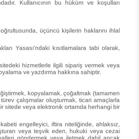
oğrultusunda, üçüncü kişilerin haklarını ihlal
ları Yasası'ndaki kısıtlamalara tabi olarak,
tedeki hizmetlerle ilgili sipariş vermek veya
kopyalama ve yazdırma hakkına sahiptir.
 değiştirmek, kopyalamak, çoğaltmak (tamamen
ürev çalışmalar oluşturmak, ticari amaçlarla
ir sitede veya elektronik ortamda herhangi bir
abeti engelleyici, iftira niteliğinde, ahlaksız,
luşturan veya teşvik eden, hukuki veya cezai
yalleri göndermek veya iletmek dahil ancak