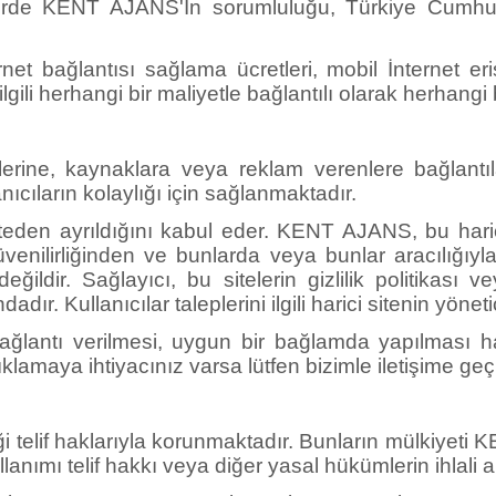
rnet bağlantısı sağlama ücretleri, mobil İnternet eriş
gili herhangi bir maliyetle bağlantılı olarak herhangi b
elerine, kaynaklara veya reklam verenlere bağlantıl
anıcıların kolaylığı için sağlanmaktadır.
siteden ayrıldığını kabul eder. KENT AJANS, bu haric
enilirliğinden ve bunlarda veya bunlar aracılığıyl
eğildir. Sağlayıcı, bu sitelerin gizlilik politikası
r. Kullanıcılar taleplerini ilgili harici sitenin yönet
ağlantı verilmesi, uygun bir bağlamda yapılması ha
lamaya ihtiyacınız varsa lütfen bizimle iletişime geç
iği telif haklarıyla korunmaktadır. Bunların mülkiyet
llanımı telif hakkı veya diğer yasal hükümlerin ihlali 
in bir kısmını veya tamamını kopyalama, yayınlama, sa