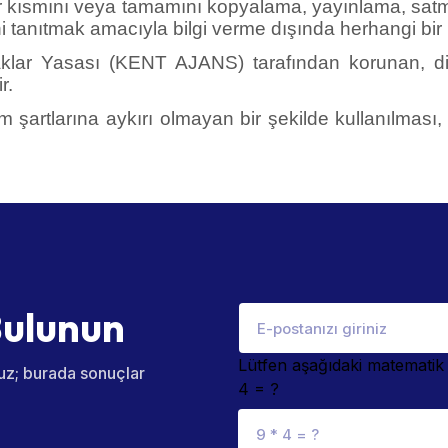
i tanıtmak amacıyla bilgi verme dışında herhangi bir
 Haklar Yasası (KENT AJANS) tarafından korunan, diğ
r.
nım şartlarına aykırı olmayan bir şekilde kullanılmas
B
u
l
u
n
u
n
Lütfen aşağıdaki matemati
uz; burada sonuçlar
4 = ?