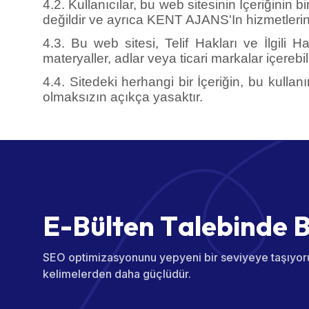
değildir ve ayrıca KENT AJANS'In hizmetlerin
4.3. Bu web sitesi, Telif Hakları ve İlgili
materyaller, adlar veya ticari markalar içerebili
4.4. Sitedeki herhangi bir İçeriğin, bu kulla
olmaksızın açıkça yasaktır.
E
-
B
ü
l
t
e
n
T
a
l
e
b
i
n
d
e
SEO optimizasyonunu yepyeni bir seviyeye taşıyor
kelimelerden daha güçlüdür.