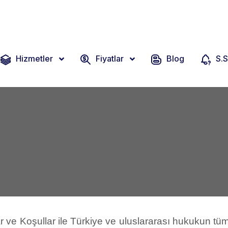
1 Suat Manisalı İş Merkezi
Hizmetler
Fiyatlar
Blog
S.S
lar ve Koşullar ile Türkiye ve uluslararası hukukun t
 takdirde siteyi kullanmayı derhal bırakmak zoru