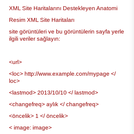
XML Site Haritalarını Destekleyen Anatomi
Resim XML Site Haritaları
site görüntüleri ve bu görüntülerin sayfa yerle
ilgili veriler sağlayın:
<url>
<loc> http://www.example.com/mypage </
loc>
<lastmod> 2013/10/10 </ lastmod>
<changefreq> aylık </ changefreq>
<öncelik> 1 </ öncelik>
< image: image>