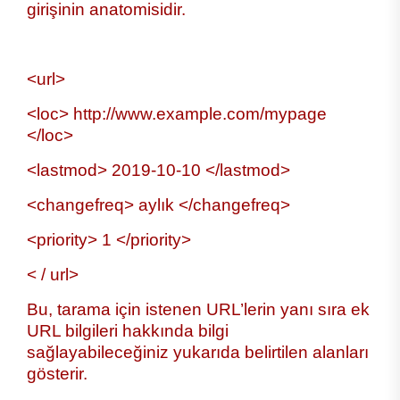
girişinin anatomisidir.
<url>
<loc> http://www.example.com/mypage
</loc>
<lastmod> 2019-10-10 </lastmod>
<changefreq> aylık </changefreq>
<priority> 1 </priority>
< / url>
Bu, tarama için istenen URL’lerin yanı sıra ek
URL bilgileri hakkında bilgi
sağlayabileceğiniz yukarıda belirtilen alanları
gösterir.