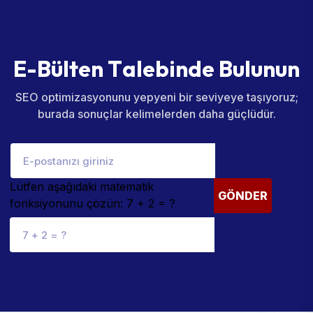
E
-
B
ü
l
t
e
n
T
a
l
e
b
i
n
d
e
B
u
l
u
n
u
n
SEO optimizasyonunu yepyeni bir seviyeye taşıyoruz;
burada sonuçlar kelimelerden daha güçlüdür.
Lütfen aşağıdaki matematik
GÖNDER
fonksiyonunu çözün: 7 + 2 = ?