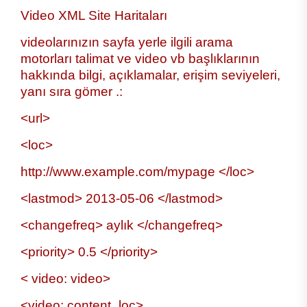
Video XML Site Haritaları
videolarınızın sayfa yerle ilgili arama
motorları talimat ve video vb başlıklarının
hakkında bilgi, açıklamalar, erişim seviyeleri,
yanı sıra gömer .:
<url>
<loc>
http://www.example.com/mypage </loc>
<lastmod> 2013-05-06 </lastmod>
<changefreq> aylık </changefreq>
<priority> 0.5 </priority>
< video: video>
<video: content_loc>