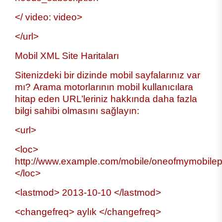
</ video: video>
</url>
Mobil XML Site Haritaları
Sitenizdeki bir dizinde mobil sayfalarınız var
mı? Arama motorlarının mobil kullanıcılara
hitap eden URL’leriniz hakkında daha fazla
bilgi sahibi olmasını sağlayın:
<url>
<loc>
http://www.example.com/mobile/oneofmymobile
</loc>
<lastmod> 2013-10-10 </lastmod>
<changefreq> aylık </changefreq>