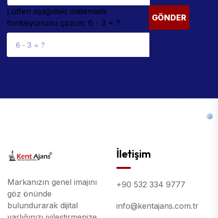
Lütfen aşağıdaki matematik
GÖNDER
fonksiyonunu çözün: 6 - 3 = ?
İletişim
Markanızın genel imajını
+90 532 334 9777
göz önünde
bulundurarak dijital
info@kentajans.com.tr
varlığınızı iyileştirmenize