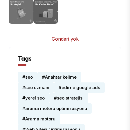
Gönderi yok
Tags
#seo
#Anahtar kelime
#seo uzmanı
#edirne google ads
#yerel seo
#seo stratejisi
#arama motoru optimizasyonu
#Arama motoru
#Web Sitesi Optimizasyonu