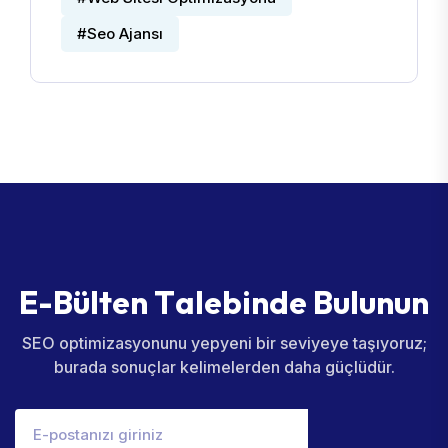
#Seo Ajansı
E
-
B
ü
l
t
e
n
T
a
l
e
b
i
n
d
e
B
u
l
u
n
u
n
SEO optimizasyonunu yepyeni bir seviyeye taşıyoruz;
burada sonuçlar kelimelerden daha güçlüdür.