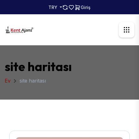
TRY
Giriş
site haritası
Ev
site haritası