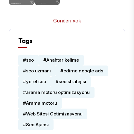
Gönderi yok
Tags
#seo
#Anahtar kelime
#seo uzmanı
#edirne google ads
#yerel seo
#seo stratejisi
#arama motoru optimizasyonu
#Arama motoru
#Web Sitesi Optimizasyonu
#Seo Ajansı