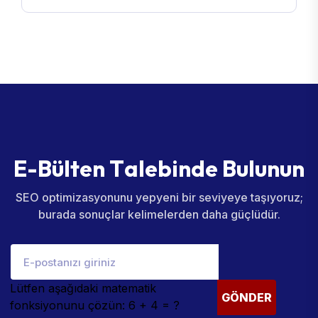
E
-
B
ü
l
t
e
n
T
a
l
e
b
i
n
d
e
B
u
l
u
n
u
n
SEO optimizasyonunu yepyeni bir seviyeye taşıyoruz;
burada sonuçlar kelimelerden daha güçlüdür.
Lütfen aşağıdaki matematik
GÖNDER
fonksiyonunu çözün: 6 + 4 = ?