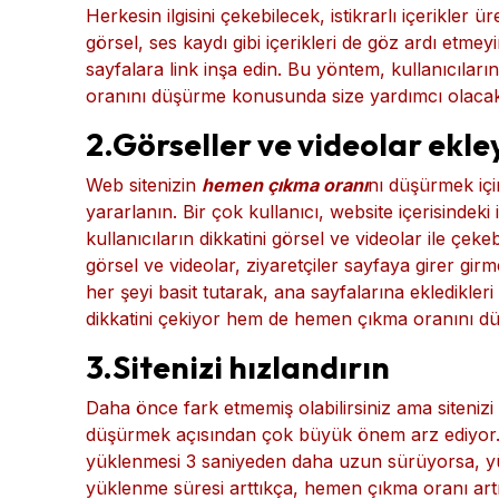
Herkesin ilgisini çekebilecek, istikrarlı içerikler ür
görsel, ses kaydı gibi içerikleri de göz ardı etmeyi
sayfalara link inşa edin. Bu yöntem, kullanıcıla
oranını düşürme konusunda size yardımcı olacakt
2.Görseller ve videolar ekle
Web sitenizin
hemen çıkma oranı
nı düşürmek içi
yararlanın. Bir çok kullanıcı, website içerisinde
kullanıcıların dikkatini görsel ve videolar ile çeke
görsel ve videolar, ziyaretçiler sayfaya girer girmez
her şeyi basit tutarak, ana sayfalarına ekledikleri 
dikkatini çekiyor hem de hemen çıkma oranını dü
3.Sitenizi hızlandırın
Daha önce fark etmemiş olabilirsiniz ama siteniz
düşürmek açısından çok büyük önem arz ediyor. G
yüklenmesi 3 saniyeden daha uzun sürüyorsa, yü
yüklenme süresi arttıkça, hemen çıkma oranı artıy