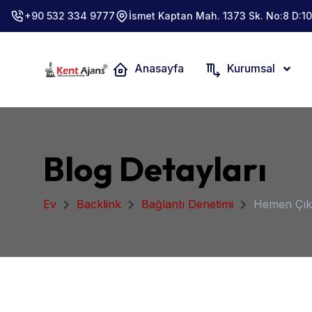
+90 532 334 9777
İsmet Kaptan Mah. 1373 Sk. No:8 D:10
Anasayfa
Kurumsal
Blog Detayları
Ev
Backlink
Bağlantı Denetimi
Hemen Çık