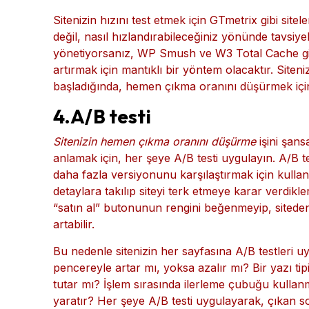
Sitenizin hızını test etmek için GTmetrix gibi sitel
değil, nasıl hızlandırabileceğiniz yönünde tavsiy
yönetiyorsanız, WP Smush ve W3 Total Cache gibi 
artırmak için mantıklı bir yöntem olacaktır. Site
başladığında, hemen çıkma oranını düşürmek için
4.A/B testi
Sitenizin hemen çıkma oranını düşürme
işini şans
anlamak için, her şeye A/B testi uygulayın. A/B te
daha fazla versiyonunu karşılaştırmak için kullanı
detaylara takılıp siteyi terk etmeye karar verdikler
“satın al” butonunun rengini beğenmeyip, sitede
artabilir.
Bu nedenle sitenizin her sayfasına A/B testleri u
pencereyle artar mı, yoksa azalır mı? Bir yazı tip
tutar mı? İşlem sırasında ilerleme çubuğu kullan
yaratır? Her şeye A/B testi uygulayarak, çıkan 