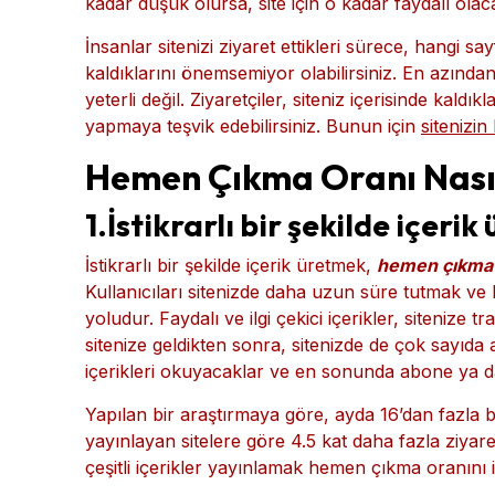
kadar düşük olursa, site için o kadar faydalı olaca
İnsanlar sitenizi ziyaret ettikleri sürece, hangi sa
kaldıklarını önemsemiyor olabilirsiniz. En azınd
yeterli değil. Ziyaretçiler, siteniz içerisinde kal
yapmaya teşvik edebilirsiniz. Bunun için
sitenizi
Hemen Çıkma Oranı Nasıl İ
1.İstikrarlı bir şekilde içerik
İstikrarlı bir şekilde içerik üretmek,
hemen çıkma 
Kullanıcıları sitenizde daha uzun süre tutmak ve 
yoludur. Faydalı ve ilgi çekici içerikler, sitenize 
sitenize geldikten sonra, sitenizde de çok sayıda 
içerikleri okuyacaklar ve en sonunda abone ya d
Yapılan bir araştırmaya göre, ayda 16’dan fazla b
yayınlayan sitelere göre 4.5 kat daha fazla ziyaretç
çeşitli içerikler yayınlamak hemen çıkma oranını i