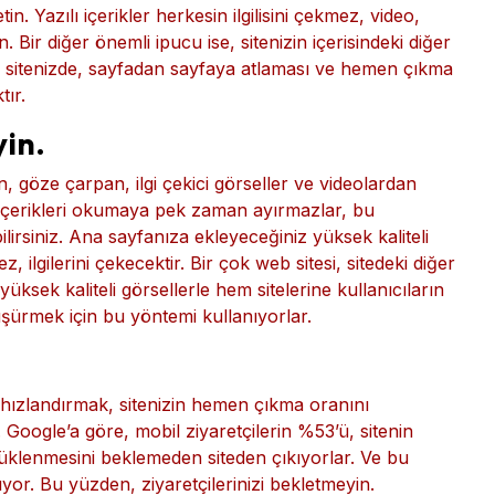
etin. Yazılı içerikler herkesin ilgilisini çekmez, video,
n. Bir diğer önemli ipucu ise, sitenizin içerisindeki diğer
rın sitenizde, sayfadan sayfaya atlaması ve hemen çıkma
ır.
yin.
n, göze çarpan, ilgi çekici görseller ve videolardan
ki içerikleri okumaya pek zaman ayırmazlar, bu
bilirsiniz. Ana sayfanıza ekleyeceğiniz yüksek kaliteli
, ilgilerini çekecektir. Bir çok web sitesi, sitedeki diğer
yüksek kaliteli görsellerle hem sitelerine kullanıcıların
şürmek için bu yöntemi kullanıyorlar.
i hızlandırmak, sitenizin hemen çıkma oranını
oogle’a göre, mobil ziyaretçilerin %53’ü, sitenin
klenmesini beklemeden siteden çıkıyorlar. Ve bu
or. Bu yüzden, ziyaretçilerinizi bekletmeyin.