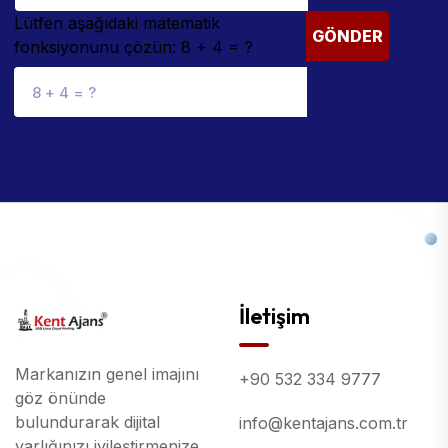
Lütfen aşağıdaki matematik
GÖNDER
fonksiyonunu çözün: 8 + 4 = ?
İletişim
Markanızın genel imajını
+90 532 334 9777
göz önünde
bulundurarak dijital
info@kentajans.com.tr
varlığınızı iyileştirmenize