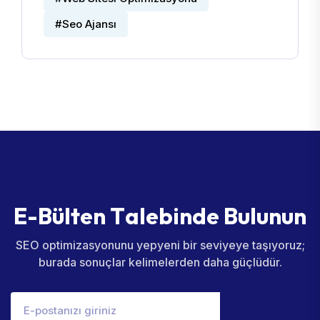
#Seo Ajansı
E
-
B
ü
l
t
e
n
T
a
l
e
b
i
n
d
e
B
u
l
u
n
u
n
SEO optimizasyonunu yepyeni bir seviyeye taşıyoruz;
burada sonuçlar kelimelerden daha güçlüdür.