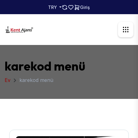
TRY
Giriş
karekod menü
Ev
karekod menü