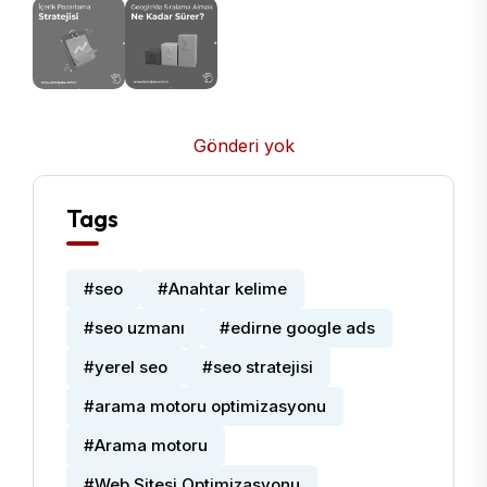
Gönderi yok
Tags
#seo
#Anahtar kelime
#seo uzmanı
#edirne google ads
#yerel seo
#seo stratejisi
#arama motoru optimizasyonu
#Arama motoru
#Web Sitesi Optimizasyonu