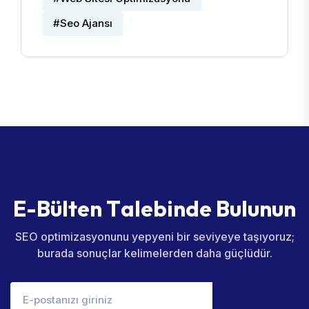
#Seo Ajansı
E
-
B
ü
l
t
e
n
T
a
l
e
b
i
n
d
e
B
u
l
u
n
u
n
SEO optimizasyonunu yepyeni bir seviyeye taşıyoruz;
burada sonuçlar kelimelerden daha güçlüdür.