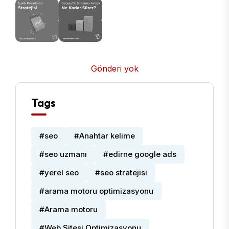
Gönderi yok
Tags
#seo
#Anahtar kelime
#seo uzmanı
#edirne google ads
#yerel seo
#seo stratejisi
#arama motoru optimizasyonu
#Arama motoru
#Web Sitesi Optimizasyonu