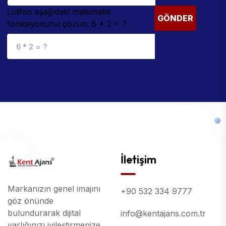
Lütfen aşağıdaki matematik
GÖNDER
fonksiyonunu çözün: 6 * 2 = ?
İletişim
Markanızın genel imajını
+90 532 334 9777
göz önünde
bulundurarak dijital
info@kentajans.com.tr
varlığınızı iyileştirmenize