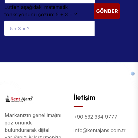
Lütfen aşağıdaki matematik
GÖNDER
fonksiyonunu çözün: 5 + 3 = ?
İletişim
Markanızın genel imajını
+90 532 334 9777
göz önünde
bulundurarak dijital
info@kentajans.com.tr
varlığınızı iyileştirmenize