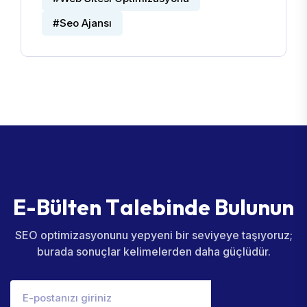
#Seo Ajansı
E
-
B
ü
l
t
e
n
T
a
l
e
b
i
n
d
e
B
u
l
u
n
u
n
SEO optimizasyonunu yepyeni bir seviyeye taşıyoruz;
burada sonuçlar kelimelerden daha güçlüdür.