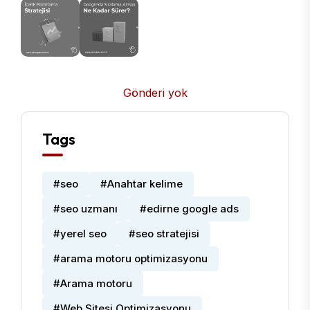
Gönderi yok
Tags
#seo
#Anahtar kelime
#seo uzmanı
#edirne google ads
#yerel seo
#seo stratejisi
#arama motoru optimizasyonu
#Arama motoru
#Web Sitesi Optimizasyonu