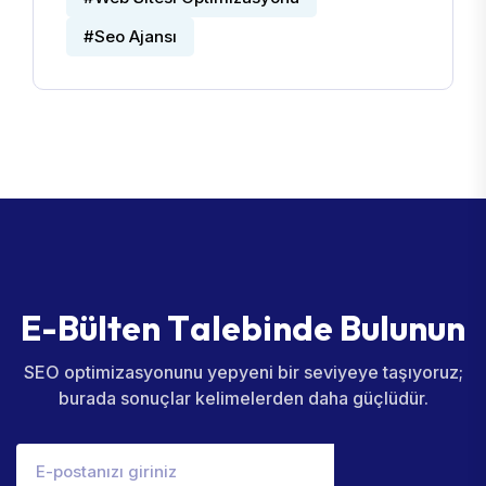
#Seo Ajansı
E
-
B
ü
l
t
e
n
T
a
l
e
b
i
n
d
e
B
u
l
u
n
u
n
SEO optimizasyonunu yepyeni bir seviyeye taşıyoruz;
burada sonuçlar kelimelerden daha güçlüdür.