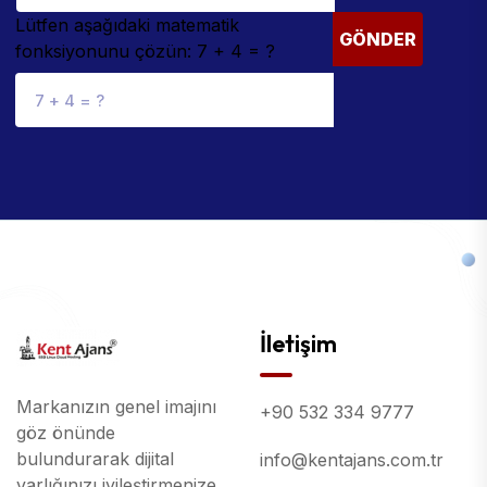
Lütfen aşağıdaki matematik
GÖNDER
fonksiyonunu çözün: 7 + 4 = ?
İletişim
Markanızın genel imajını
+90 532 334 9777
göz önünde
bulundurarak dijital
info@kentajans.com.tr
varlığınızı iyileştirmenize