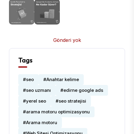
Gönderi yok
Tags
#seo
#Anahtar kelime
#seo uzmanı
#edirne google ads
#yerel seo
#seo stratejisi
#arama motoru optimizasyonu
#Arama motoru
#Web Sitesi Optimizasyonu