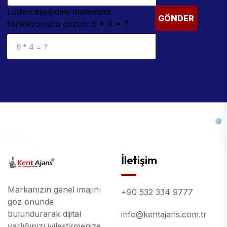
Lütfen aşağıdaki matematik
GÖNDER
fonksiyonunu çözün: 6 * 4 = ?
İletişim
Markanızın genel imajını
+90 532 334 9777
göz önünde
bulundurarak dijital
info@kentajans.com.tr
varlığınızı iyileştirmenize