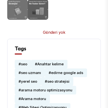
Gönderi yok
Tags
#seo
#Anahtar kelime
#seo uzmanı
#edirne google ads
#yerel seo
#seo stratejisi
#arama motoru optimizasyonu
#Arama motoru
#Web Sitesi Optimizasyonu