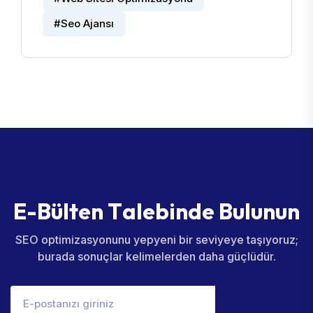
#Seo Ajansı
E
-
B
ü
l
t
e
n
T
a
l
e
b
i
n
d
e
B
u
l
u
n
u
n
SEO optimizasyonunu yepyeni bir seviyeye taşıyoruz;
burada sonuçlar kelimelerden daha güçlüdür.