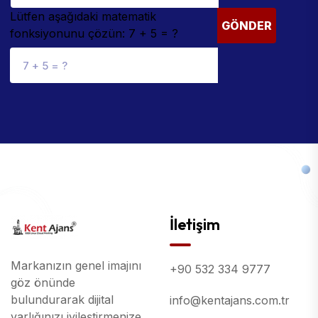
Lütfen aşağıdaki matematik
GÖNDER
fonksiyonunu çözün: 7 + 5 = ?
İletişim
Markanızın genel imajını
+90 532 334 9777
göz önünde
bulundurarak dijital
info@kentajans.com.tr
varlığınızı iyileştirmenize