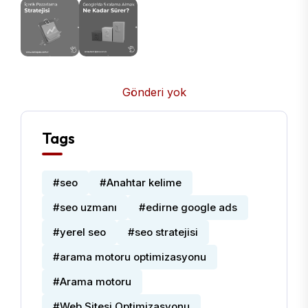
Gönderi yok
Tags
#seo
#Anahtar kelime
#seo uzmanı
#edirne google ads
#yerel seo
#seo stratejisi
#arama motoru optimizasyonu
#Arama motoru
#Web Sitesi Optimizasyonu