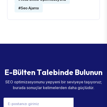
#Seo Ajansı
E
-
B
ü
l
t
e
n
T
a
l
e
b
i
n
d
e
B
u
l
u
n
u
n
SEO optimizasyonunu yepyeni bir seviyeye taşıyoruz;
burada sonuçlar kelimelerden daha güçlüdür.