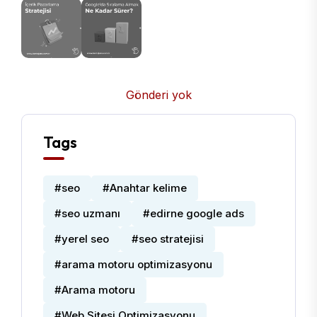
Gönderi yok
Tags
#seo
#Anahtar kelime
#seo uzmanı
#edirne google ads
#yerel seo
#seo stratejisi
#arama motoru optimizasyonu
#Arama motoru
#Web Sitesi Optimizasyonu