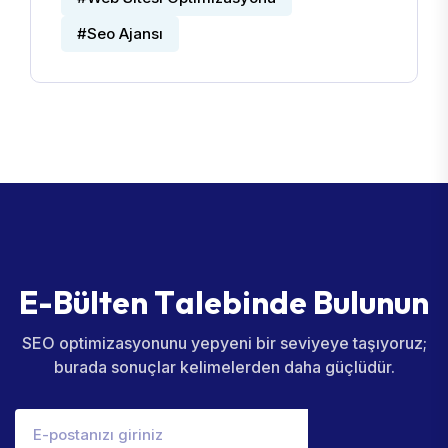
#Seo Ajansı
E
-
B
ü
l
t
e
n
T
a
l
e
b
i
n
d
e
B
u
l
u
n
u
n
SEO optimizasyonunu yepyeni bir seviyeye taşıyoruz;
burada sonuçlar kelimelerden daha güçlüdür.