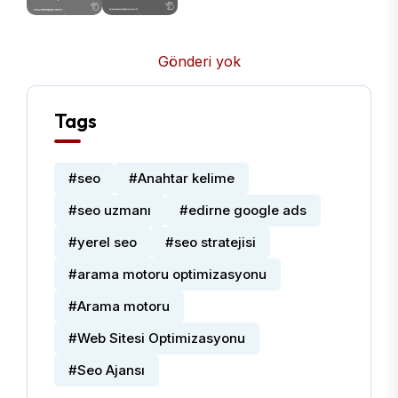
Gönderi yok
Tags
#seo
#Anahtar kelime
#seo uzmanı
#edirne google ads
#yerel seo
#seo stratejisi
#arama motoru optimizasyonu
#Arama motoru
#Web Sitesi Optimizasyonu
#Seo Ajansı