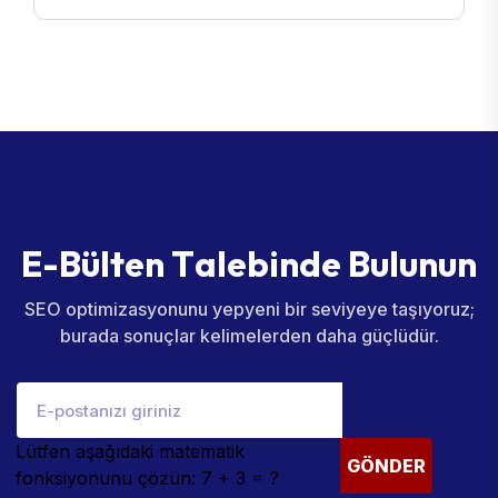
E
-
B
ü
l
t
e
n
T
a
l
e
b
i
n
d
e
B
u
l
u
n
u
n
SEO optimizasyonunu yepyeni bir seviyeye taşıyoruz;
burada sonuçlar kelimelerden daha güçlüdür.
Lütfen aşağıdaki matematik
GÖNDER
fonksiyonunu çözün: 7 + 3 = ?